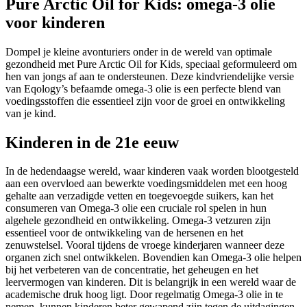
Pure Arctic Oil for Kids: omega-3 olie
voor kinderen
Dompel je kleine avonturiers onder in de wereld van optimale
gezondheid met Pure Arctic Oil for Kids, speciaal geformuleerd om
hen van jongs af aan te ondersteunen. Deze kindvriendelijke versie
van Eqology’s befaamde omega-3 olie is een perfecte blend van
voedingsstoffen die essentieel zijn voor de groei en ontwikkeling
van je kind.
Kinderen in de 21e eeuw
In de hedendaagse wereld, waar kinderen vaak worden blootgesteld
aan een overvloed aan bewerkte voedingsmiddelen met een hoog
gehalte aan verzadigde vetten en toegevoegde suikers, kan het
consumeren van Omega-3 olie een cruciale rol spelen in hun
algehele gezondheid en ontwikkeling. Omega-3 vetzuren zijn
essentieel voor de ontwikkeling van de hersenen en het
zenuwstelsel. Vooral tijdens de vroege kinderjaren wanneer deze
organen zich snel ontwikkelen. Bovendien kan Omega-3 olie helpen
bij het verbeteren van de concentratie, het geheugen en het
leervermogen van kinderen. Dit is belangrijk in een wereld waar de
academische druk hoog ligt. Door regelmatig Omega-3 olie in te
nemen, kunnen kinderen beter gewapend zijn tegen de uitdagingen