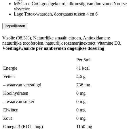
MSC- en CoC-goedgekeurd, afkomstig van duurzame Noorse
vissector
Lage Totox-waarden, doorgaans tussen 4 en 6
Ingrediënten
Visolie (98,3%), Natuurlijke smaak: citroen, Antioxidanten:
natuurlijke tocoferolen, natuurlijk rozemarijnextract, vitamine D3.
Voedingswaarde per aanbevolen dagelijkse dosering
Per 5ml
Energie
41 kcal
Vetten
4,6 g
– waarvan verzadigd
736 mg
Koolhydraten
0 mg
– waarvan suiker
0 mg
Eiwitten
0 mg
Zout
0 mg
Omega-3 (RDI= 5ug)
1150 mg