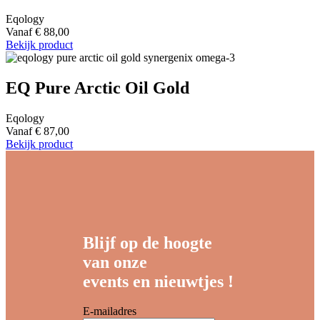
Eqology
Vanaf
€
88,00
Bekijk product
EQ Pure Arctic Oil Gold
Eqology
Vanaf
€
87,00
Bekijk product
Blijf op de hoogte
van onze
events en nieuwtjes !
E-mailadres